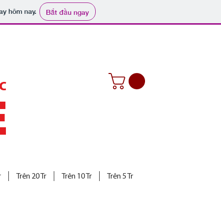
ay hôm nay.
Bắt đầu ngay
C
E
r
Trên 20 Tr
Trên 10 Tr
Trên 5 Tr