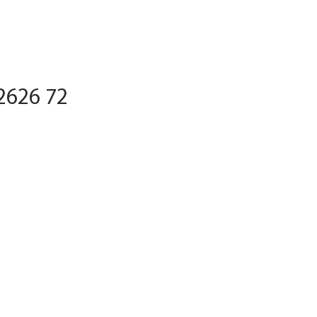
2626 72
Giá